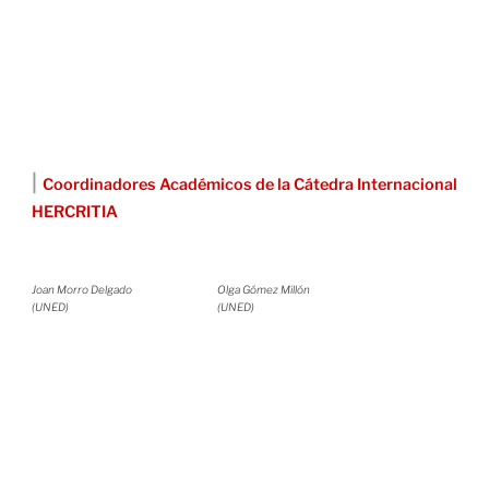
|
Coordinadores Académicos de la Cátedra Internacional
HERCRITIA
Joan Morro Delgado
Olga Gómez Millón
(UNED)
(UNED)