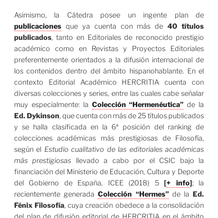
Asimismo, la Cátedra posee un ingente plan de
publicaciones
que ya cuenta con más de
40 títulos
publicados
, tanto en Editoriales de reconocido prestigio
académico como en Revistas y Proyectos Editoriales
preferentemente orientados a la difusión internacional de
los contenidos dentro del ámbito hispanohablante. En el
contexto Editorial Académico HERCRITIA cuenta con
diversas colecciones y series, entre las cuales cabe señalar
muy especialmente: la
Colección “Hermenéutica”
de la
Ed. Dykinson
, que cuenta con más de 25 títulos publicados
y se halla clasificada en la 6ª posición del ranking de
colecciones académicas más prestigiosas de Filosofía,
según el
Estudio cualitativo de las editoriales académicas
más prestigiosas
llevado a cabo por el CSIC bajo la
financiación del Ministerio de Educación, Cultura y Deporte
del Gobierno de España, ICEE (2018) 5
[
+ info
]
; la
recientemente generada
Colección “Hermes”
de la
Ed.
Fénix Filosofía
, cuya creación obedece a la consolidación
del plan de difusión editorial de HERCRITIA en el ámbito