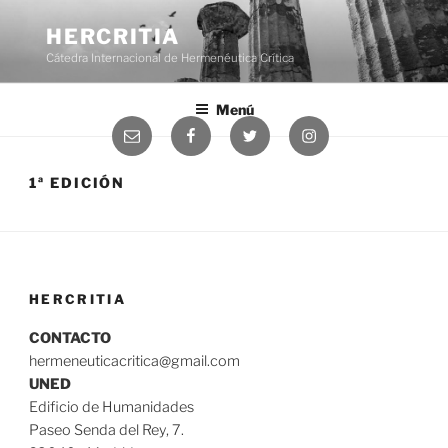
Saltar
al
HERCRITIA
contenido
Cátedra Internacional de Hermenéutica Crítica
Menú
Correo
Facebook
Twitter
Instagram
electrónico
1ª EDICIÓN
HERCRITIA
CONTACTO
hermeneuticacritica@gmail.com
UNED
Edificio de Humanidades
Paseo Senda del Rey, 7.