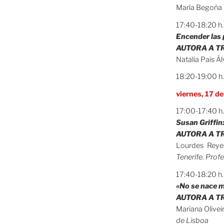
María Begoña 
17:40-18:20 h
Encender las 
AUTORA A TRA
Natalia Pais Á
18:20-19:00 h
viernes, 17 d
17:00-17:40 h
Susan Griffin
AUTORA A TRA
Lourdes Rey
Tenerife. Prof
17:40-18:20 h
«No se nace mu
AUTORA A TR
Mariana Olivei
de Lisboa