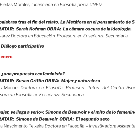
Fleitas Morales,
Licenciada en Filosofía por la UNED
.
palabras tras el fin del relato. La Metáfora en el pensamiento de
TAR: Sarah Kofman OBRA: La cámara oscura de la ideología.
lvarez
Doctora en Educación. Profesora en Enseñanza Secundaria
.
Diálogo participativo
e enero
.
: ¿una propuesta ecofeminista?
TAR: Susan Griffin OBRA: Mujer y naturaleza
es Manuel
Doctora en Filosofía. Profesora Tutora del Centro As
esora de Filosofía en Enseñanza Secundaria
.
jer, se llega a serlo»: Simone de Beauvoir y el mito de lo femenin
ATAR: Simone de Beauvoir OBRA: El segundo sexo
ra Nascimento Teixeira
Doctora en Filosofía – Investigadora Asistent