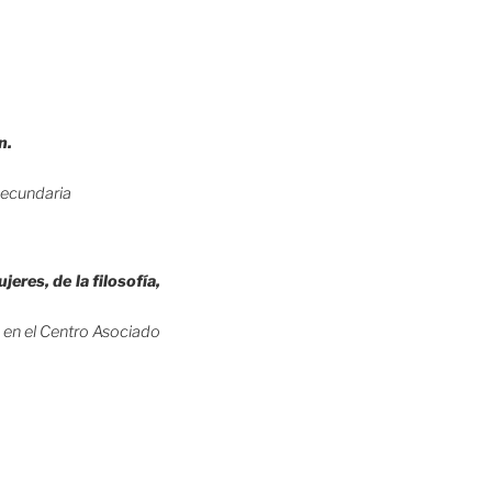
n.
secundaria
res, de la filosofía,
 en el Centro Asociado