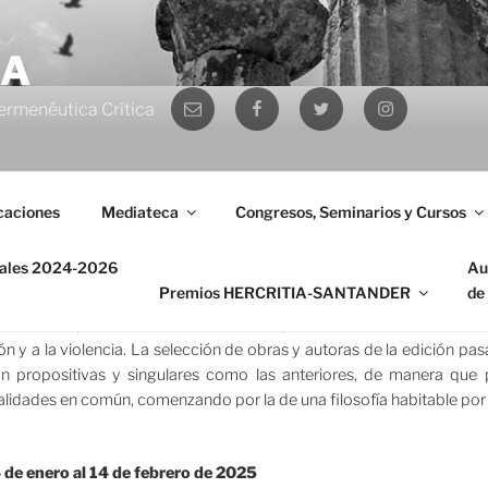
IA
Correo
Facebook
Twitter
Instagram
ermenéutica Crítica
electrónico
caciones
Mediateca
Congresos, Seminarios y Cursos
ontinuar el trabajo comenzado en la edición anterior. Su objetivo
nales 2024-2026
Au
amiento de filósofas contemporáneas. El movimiento feminista ha 
Premios HERCRITIA-SANTANDER
de
erativo por el cual no cabe sino problematizar la historia canónica de 
sofía en el presente, sin desatender lo que se desatendía, cuidando
ión y a la violencia. La selección de obras y autoras de la edición pa
n propositivas y singulares como las anteriores, de manera que
alidades en común, comenzando por la de una filosofía habitable por
 de enero al 14 de febrero de 2025