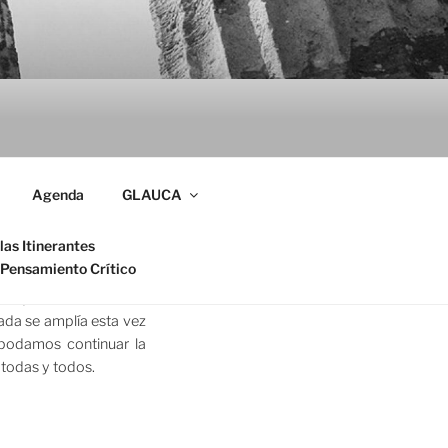
Agenda
GLAUCA
 sigue siendo hacer un
las Itinerantes
impuesto, también a la
 Pensamiento Crítico
la filosofía y, más aún,
 lo que se descuidaba,
sada se amplía esta vez
 podamos continuar la
 todas y todos.