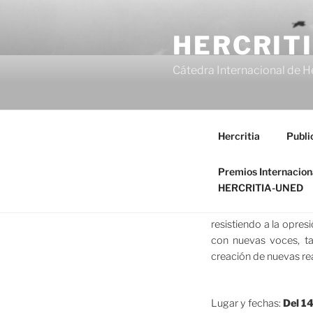
Saltar
al
HERCRIT
contenido
Cátedra Internacional de H
Hercritia
Publi
Este curso pretende c
Premios Internacio
recorrido por el pens
HERCRITIA-UNED
filosofía, un nuevo imp
el modo de hacer filo
resistiendo a la opres
con nuevas voces, ta
creación de nuevas re
Lugar y fechas:
Del 14