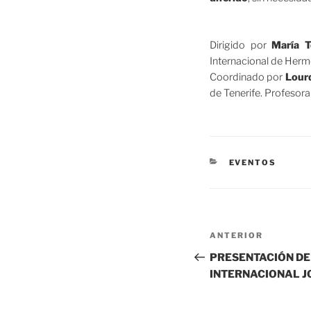
Dirigido por
María T
Internacional de Herme
Coordinado por
Lour
de Tenerife. Profesor
CATEGORÍAS
EVENTOS
Navegación
Entrada
ANTERIOR
de
anterior:
PRESENTACIÓN DE
INTERNACIONAL J
entradas