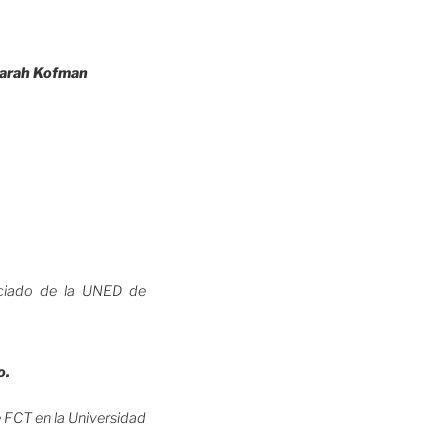
 Sarah Kofman
ociado de la UNED de
o.
e FCT en la Universidad