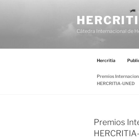
Saltar
al
HERCRIT
contenido
Cátedra Internacional de H
Hercritia
Publi
Premios Internacio
HERCRITIA-UNED
Premios Int
HERCRITIA