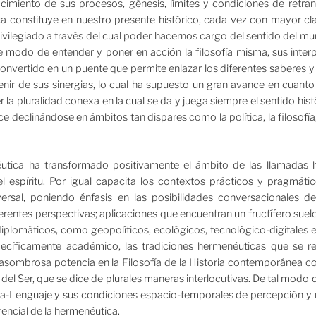
ocimiento de sus procesos, génesis, límites y condiciones de retra
ca constituye en nuestro presente histórico, cada vez con mayor cla
rivilegiado a través del cual poder hacernos cargo del sentido del 
te modo de entender y poner en acción la filosofía misma, sus interp
onvertido en un puente que permite enlazar los diferentes saberes y 
enir de sus sinergias, lo cual ha supuesto un gran avance en cuanto 
la pluralidad conexa en la cual se da y juega siempre el sentido hist
ce declinándose en ámbitos tan dispares como la política, la filosofía,
utica ha transformado positivamente el ámbito de las llamadas 
el espíritu. Por igual capacita los contextos prácticos y pragmátic
versal, poniendo énfasis en las posibilidades conversacionales d
erentes perspectivas; aplicaciones que encuentran un fructífero suel
iplomáticos, como geopolíticos, ecológicos, tecnológico-digitales e 
pecíficamente académico, las tradiciones hermenéuticas que se re
asombrosa potencia en la Filosofía de la Historia contemporánea con
 del Ser, que se dice de plurales maneras interlocutivas. De tal modo
ria-Lenguaje y sus condiciones espacio-temporales de percepción y 
rencial de la hermenéutica.