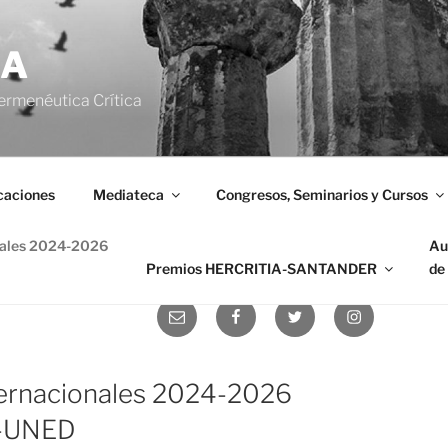
IA
ermenéutica Crítica
caciones
Mediateca
Congresos, Seminarios y Cursos
nales 2024-2026
Au
Premios HERCRITIA-SANTANDER
de
Correo
Facebook
Twitter
Instagram
electrónico
ernacionales 2024-2026
-UNED