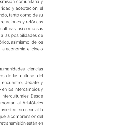
nsmisión comunitaria y
ridad y aceptación, el
mundo, tanto como de su
retaciones y retóricas
culturas, así como sus
a las posibilidades de
órico, asimismo, de los
 la economía, el cine o
humanidades, ciencias
os de las culturas del
e encuentro, debate y
o en los intercambios y
interculturales. Desde
montan al Aristóteles
vierten en esencial la
 que la comprensión del
retransmisión están en