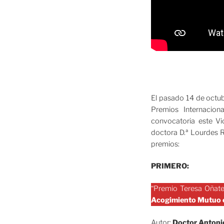
El pasado 14 de octub
Premios Internacion
convocatoria este Vi
doctora D.ª Lourdes R
premios:
PRIMERO:
“Premio Teresa Oñate.
Acogimiento Mutuo e
Autor:
Doctor Antoni