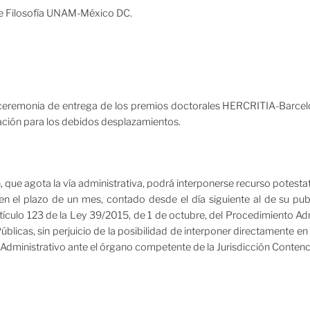
 de Filosofía UNAM-México DC.
a ceremonia de entrega de los premios doctorales HERCRITIA-Barce
lación para los debidos desplazamientos.
, que agota la vía administrativa, podrá interponerse recurso potesta
en el plazo de un mes, contado desde el día siguiente al de su publ
tículo 123 de la Ley 39/2015, de 1 de octubre, del Procedimiento A
úblicas, sin perjuicio de la posibilidad de interponer directamente e
dministrativo ante el órgano competente de la Jurisdicción Contenc