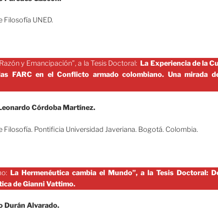
de Filosofía UNED.
Razón y Emancipación”, a la Tesis Doctoral:
La Experiencia de la Cu
las FARC en el Conflicto armado colombiano. Una mirada de
 Leonardo Córdoba Martínez.
de Filosofía. Pontificia Universidad Javeriana. Bogotá. Colombia.
mo:
La Hermenéutica cambia el Mundo”, a la Tesis Doctoral: Der
ica de Gianni Vattimo.
 Durán Alvarado.