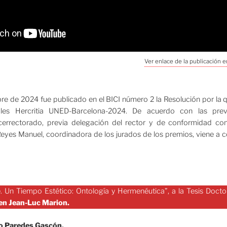
Ver enlace de la publicación en
re de 2024 fue publicado en el BICI número 2 la Resolución por la
ales Hercritia UNED-Barcelona-2024. De acuerdo con las prev
cerrectorado, previa delegación del rector y de conformidad con
eyes Manuel, coordinadora de los jurados de los premios, viene a c
 Un Tiempo Estético: Ontología y Hermenéutica”, a la Tesis Docto
n Jean-Luc Marion.
o Paredes Gascón.