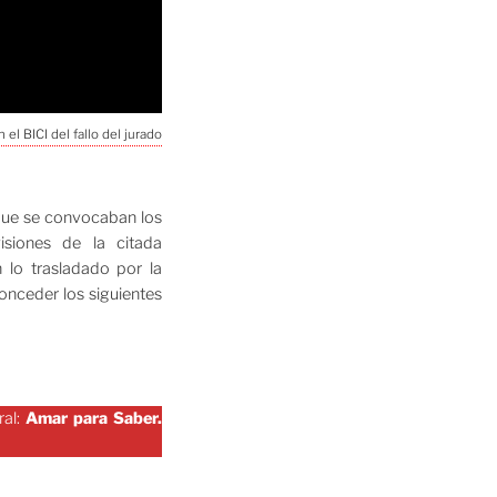
 el BICI del fallo del jurado
 que se convocaban los
isiones de la citada
 lo trasladado por la
onceder los siguientes
ral:
Amar para Saber.