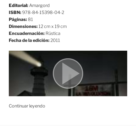
Editorial:
Amargord
ISBN:
978-84-15398-04-2
Páginas:
81
Dimensiones:
12 cm x 19 cm
Encuadernación:
Rústica
Fecha de la edición:
2011
«15M,
Continuar leyendo
la
revolución
como
una