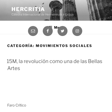
Saltar
al
HERCRITIA
contenido
Cátedra Internacional de Hermenéutica Crítica
Menú
Correo
Facebook
Twitter
Instagram
electrónico
CATEGORÍA:
MOVIMIENTOS SOCIALES
15M, la revolución como una de las Bellas
Artes
Faro Crítico