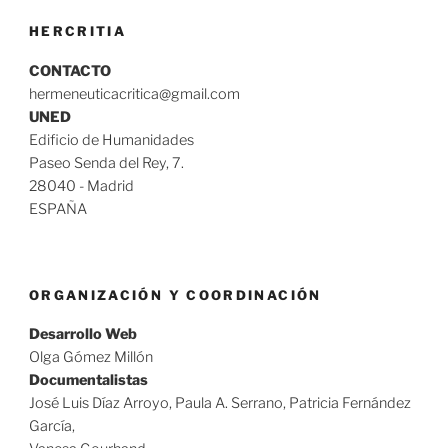
de
HERCRITIA
las
Bellas
CONTACTO
Artes»
hermeneuticacritica@gmail.com
UNED
Edificio de Humanidades
Paseo Senda del Rey, 7.
28040 - Madrid
ESPAÑA
ORGANIZACIÓN Y COORDINACIÓN
Desarrollo Web
Olga Gómez Millón
Documentalistas
José Luis Díaz Arroyo, Paula A. Serrano, Patricia Fernández
García,