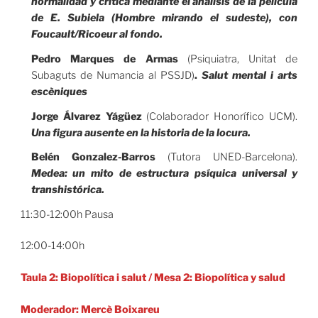
normalidad y crítica mediante el análisis de la película
de E. Subiela (Hombre mirando el sudeste)
, con
Foucault/Ricoeur al fondo.
Pedro Marques de Armas
(Psiquiatra, Unitat de
Subaguts de Numancia al PSSJD)
.
Salut mental i arts
escèniques
Jorge Álvarez Yágüez
(Colaborador Honorífico UCM).
Una figura ausente en la historia de la locura.
Belén Gonzalez-Barros
(Tutora UNED-Barcelona).
Medea: un mito de estructura psíquica universal y
transhistórica.
11:30-12:00h Pausa
12:00-14:00h
Taula 2: Biopolítica i salut
/
Mesa 2: Biopolítica y salud
Moderador: Mercè Boixareu