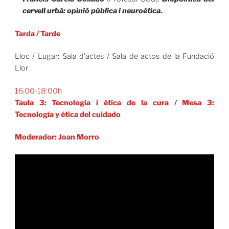
cervell urbà: opinió pública i neuroètica
.
Tarda
/
Tarde
Lloc / Lugar: Sala d’actes / Sala de actos de la Fundació
Llor
16:00-18:00h
Taula 3: Tecnologia i ètica de la cura
/
Mesa 3:
Tecnología y ética del cuidado
Moderador: Joan Morro