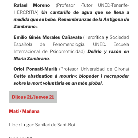
Rafael Moreno
(Profesor -Tutor UNED-Tenerife-
HERCRITIA)
Un cantarillo de agua que se llena a
medida que se bebe. Remembranzas de la Antígona de
Zambrano
«
Emilio Ginés Morales Cañavate
(Hercrítica
y
Sociedad
Española de Fenomenologia. UNED. Escuela
Internacional de Psicomotricidad)
Delirio y razón en
María Zambrano
.
Oriol Ponsatí-Murlà
(Profesor Universidad de Girona)
Cette obstination à mourir»: biopoder i necropoder
sobre la mort voluntària en un món global.
Dijous 21/Jueves 21
Matí / Mañana
Lloc /
Lugar: Sanitari de Sant-Boi