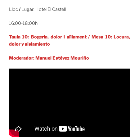
Lloc
/
Lugar: Hotel El Castell
16:00-18:00h
Taula 10: Bogeria, dolor i aïllament
/
Mesa 10: Locura,
dolor y aislamiento
Moderador: Manuel Estévez Mouriño