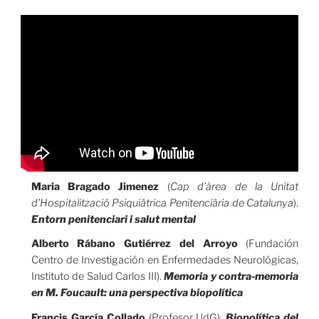
Maria Bragado Jimenez
(
Cap d’àrea de la Unitat
d’Hospitalització Psiquiàtrica Penitenciària de Catalunya
).
Entorn penitenciari i salut mental
Alberto Rábano Gutiérrez del Arroyo
(Fundación
Centro de Investigación en Enfermedades Neurológicas,
Instituto de Salud Carlos III).
Memoria y contra-memoria
en M. Foucault: una perspectiva biopolítica
Francis García Collado
(Profesor UdG).
Biopolítica del