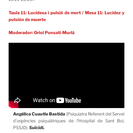
Taula 11: Lucidesa i pulsió de mort
/
Mesa 11: Lucidez y
pulsión de muerte
Moderador: Oriol Ponsatí-Murlà
Angélica Cuautle Bastida
(Psiquiatra Referent del Servei
d’urgències psiquiàtriques de l’Hospital de Sant Boi,
PSSJD).
Suïcidi.