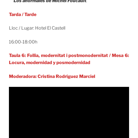
Los anormales de Michel Foucault
.
Tarda
/
Tarde
Lloc / Lugar: Hotel El Castell
16:00-18:00h
Taula 6: Follia, modernitat i postmonodernitat
/
Mesa 6:
Locura, modernidad y posmodernidad
Moderadora: Cristina Rodríguez Marciel