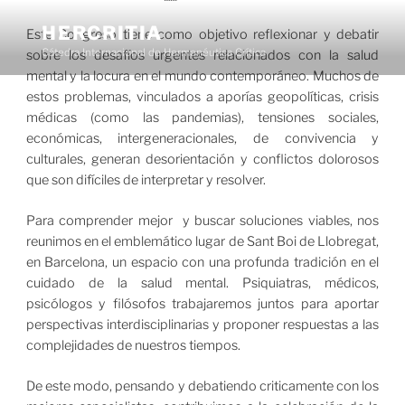
Saltar
al
HERCRITIA
Este Congreso tiene como objetivo reflexionar y debatir
contenido
Cátedra Internacional de Hermenéutica Crítica
sobre los desafíos urgentes relacionados con la salud
mental y la locura en el mundo contemporáneo. Muchos de
estos problemas, vinculados a aporías geopolíticas, crisis
Menú
médicas (como las pandemias), tensiones sociales,
económicas, intergeneracionales, de convivencia y
culturales, generan desorientación y conflictos dolorosos
que son difíciles de interpretar y resolver.
Para comprender mejor y buscar soluciones viables, nos
reunimos en el emblemático lugar de Sant Boi de Llobregat,
en Barcelona, un espacio con una profunda tradición en el
cuidado de la salud mental. Psiquiatras, médicos,
psicólogos y filósofos trabajaremos juntos para aportar
perspectivas interdisciplinarias y proponer respuestas a las
complejidades de nuestros tiempos.
De este modo, pensando y debatiendo criticamente con los