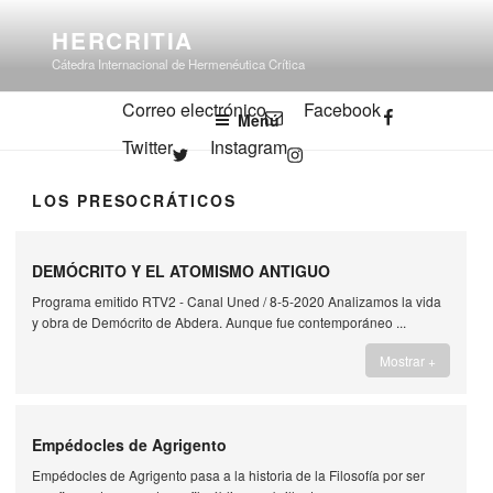
Saltar
HERCRITIA
al
contenido
Cátedra Internacional de Hermenéutica Crítica
Correo electrónico
Facebook
Menú
Twitter
Instagram
LOS PRESOCRÁTICOS
DEMÓCRITO Y EL ATOMISMO ANTIGUO
Programa emitido RTV2 - Canal Uned / 8-5-2020 Analizamos la vida
y obra de Demócrito de Abdera. Aunque fue contemporáneo ...
Mostrar +
Empédocles de Agrigento
Empédocles de Agrigento pasa a la historia de la Filosofía por ser