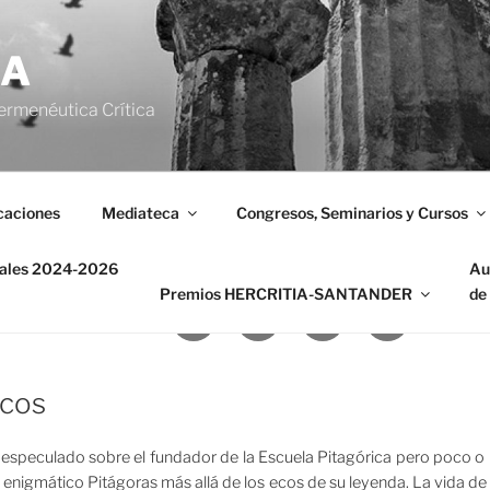
IA
ermenéutica Crítica
caciones
Mediateca
Congresos, Seminarios y Cursos
nales 2024-2026
Au
Premios HERCRITIA-SANTANDER
de
Correo
Facebook
Twitter
Instagram
electrónico
icos
 especulado sobre el fundador de la Escuela Pitagórica pero poco o 
el enigmático Pitágoras más allá de los ecos de su leyenda. La vida de