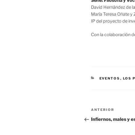
Serie: Filosofía y V
David Hernández de la 
María Teresa Oñate y 
IP del proyecto de i
Con la colaboración d
CATEGORÍAS
EVENTOS
,
LOS 
Navegación
Entrada
ANTERIOR
de
anterior:
Infiernos, males y 
entradas