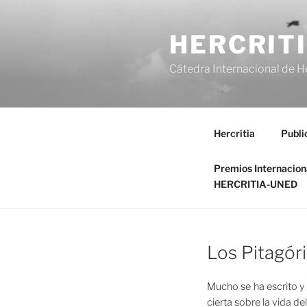
Saltar
al
HERCRIT
contenido
Cátedra Internacional de H
Hercritia
Publi
Premios Internacio
HERCRITIA-UNED
Los Pitagór
Mucho se ha escrito y
cierta sobre la vida d