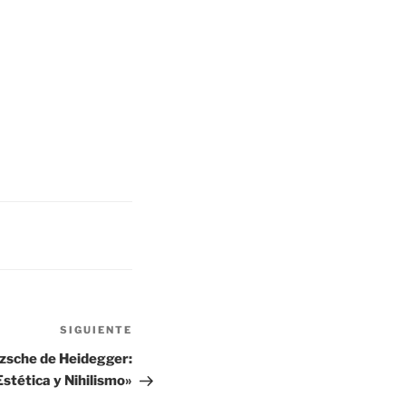
Siguiente
SIGUIENTE
entrada
tzsche de Heidegger:
Estética y Nihilismo»