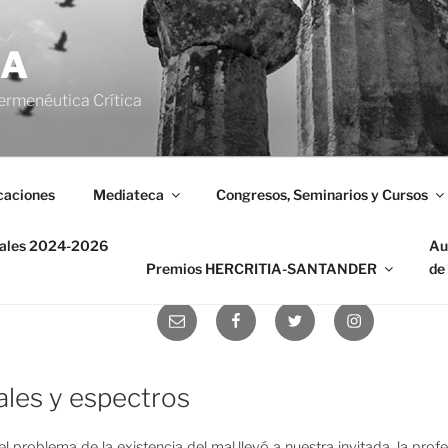
IA
ermenéutica Crítica
caciones
Mediateca
Congresos, Seminarios y Cursos
nales 2024-2026
Au
Premios HERCRITIA-SANTANDER
de
Correo
Facebook
Twitter
Instagram
electrónico
ales y espectros
 problema de la existencia del mal llevó a nuestra invitada, la profe