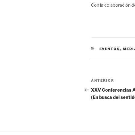
Con la colaboración d
CATEGORÍAS
EVENTOS
,
MEDI
Navegación
Entrada
ANTERIOR
de
anterior:
XXV Conferencias A
(En busca del sentid
entradas