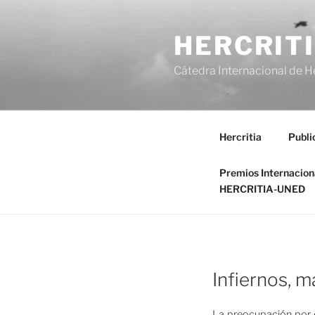
Saltar
al
HERCRIT
contenido
Cátedra Internacional de H
Hercritia
Publi
Premios Internacio
HERCRITIA-UNED
Infiernos, m
La preocupación por el