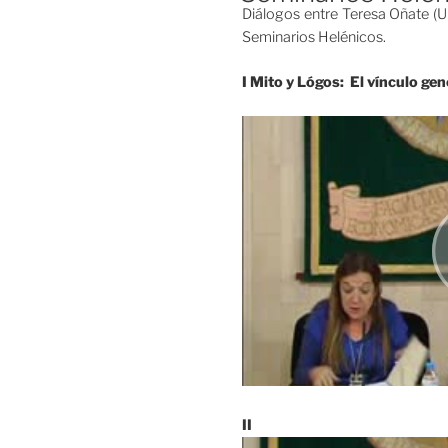
Diálogos entre Teresa Oñate (
los
Seminarios Helénicos.
griegos
(Filosofía
I Mito y Lógos: El vínculo gené
Antigua
I,
UNED)»
II