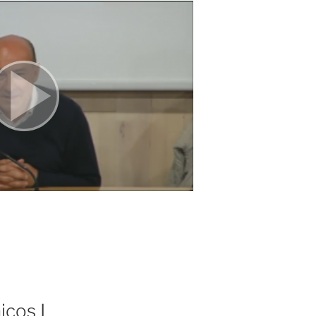
icos I