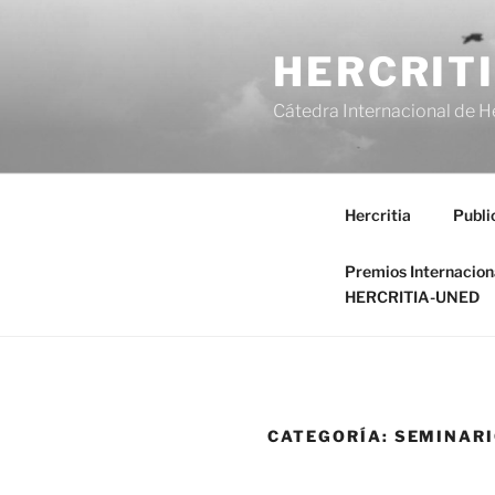
Saltar
al
HERCRIT
contenido
Cátedra Internacional de H
Hercritia
Publi
Premios Internacio
HERCRITIA-UNED
CATEGORÍA:
SEMINARI