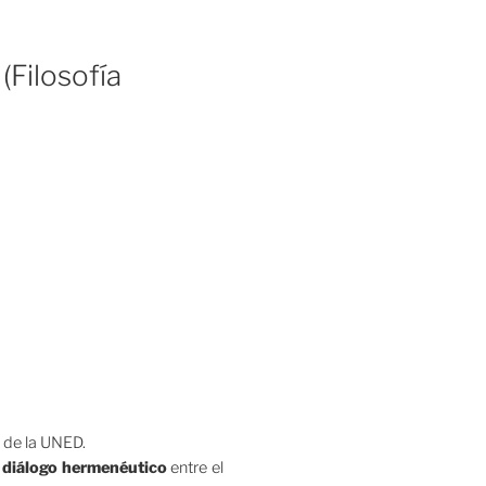
(Filosofía
I de la UNED.
n
diálogo hermenéutico
entre el