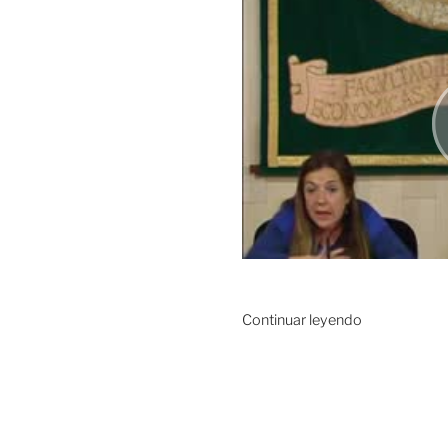
«Seminarios
Continuar leyendo
Helénicos
I»