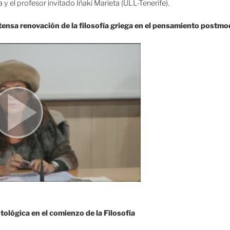
y el profesor invitado Iñaki Marieta (ULL-Tenerife).
ntensa renovación de la filosofía griega en el pensamiento postm
ntológica en el comienzo de la Filosofía