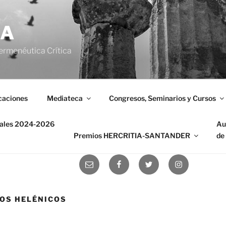
IA
ermenéutica Crítica
caciones
Mediateca
Congresos, Seminarios y Cursos
nales 2024-2026
Au
Premios HERCRITIA-SANTANDER
de
Correo
Facebook
Twitter
Instagram
electrónico
OS HELÉNICOS