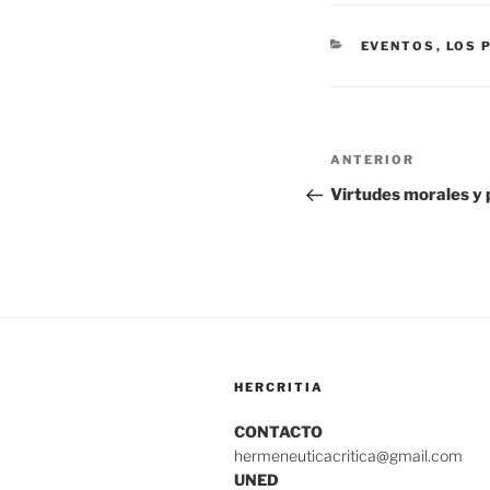
CATEGORÍAS
EVENTOS
,
LOS 
Navegación
Entrada
ANTERIOR
de
anterior:
Virtudes morales y p
entradas
HERCRITIA
CONTACTO
hermeneuticacritica@gmail.com
UNED