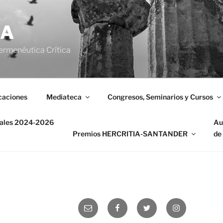
IA
ermenéutica Crítica
caciones
Mediateca
Congresos, Seminarios y Cursos
nales 2024-2026
Au
Premios HERCRITIA-SANTANDER
de
Correo
Facebook
Twitter
Instagram
electrónico