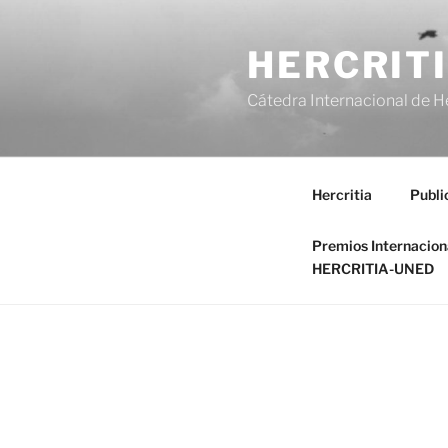
Saltar
al
HERCRIT
contenido
Cátedra Internacional de H
Hercritia
Publi
Premios Internacio
HERCRITIA-UNED