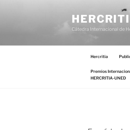
Saltar
al
HERCRIT
contenido
Cátedra Internacional de H
Hercritia
Publi
Premios Internacio
HERCRITIA-UNED