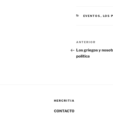
CATEGORÍAS
EVENTOS
,
LOS 
Navegación
Entrada
ANTERIOR
de
anterior:
Los griegos y nosotr
política
entradas
HERCRITIA
CONTACTO