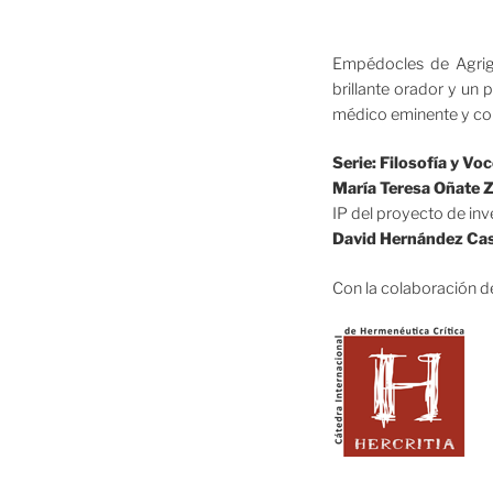
Empédocles de Agrigen
brillante orador y u
médico eminente y co
Serie:
Filosofía y Vo
María Teresa Oñate 
IP del proyecto de i
David Hernández Ca
Con la colaboración d