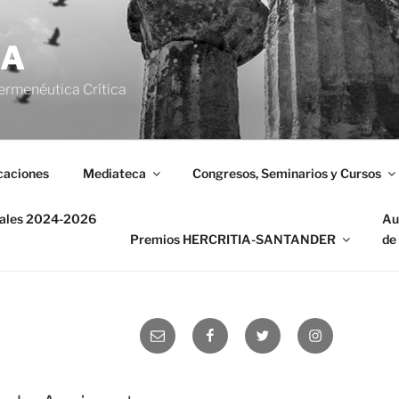
IA
ermenéutica Crítica
caciones
Mediateca
Congresos, Seminarios y Cursos
nales 2024-2026
Au
Premios HERCRITIA-SANTANDER
de
Correo
Facebook
Twitter
Instagram
electrónico