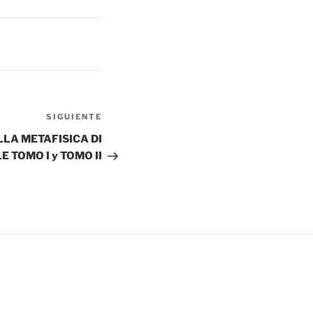
Siguiente
SIGUIENTE
entrada
LLA METAFISICA DI
E TOMO I y TOMO II