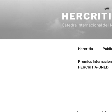
Saltar
al
HERCRIT
contenido
Cátedra Internacional de H
Hercritia
Publi
Premios Internacio
HERCRITIA-UNED