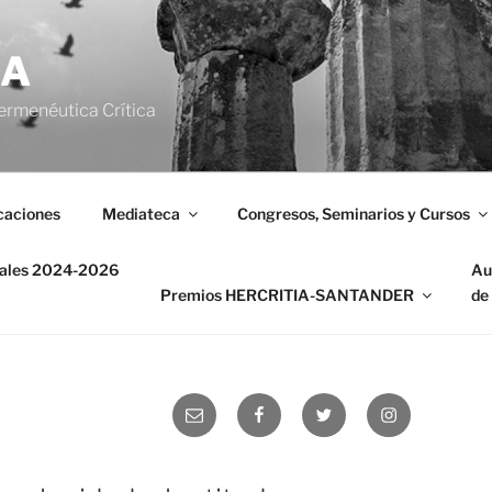
IA
ermenéutica Crítica
caciones
Mediateca
Congresos, Seminarios y Cursos
nales 2024-2026
Au
Premios HERCRITIA-SANTANDER
de
Correo
Facebook
Twitter
Instagram
electrónico