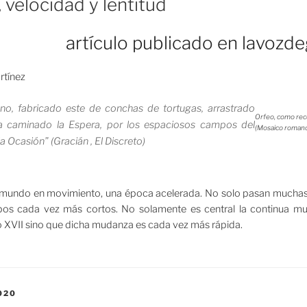
 velocidad y lentitud
artículo publicado en lavozd
rtínez
ono, fabricado este de conchas de tortugas, arrastrado
Orfeo, como reco
a caminado la Espera, por los espaciosos campos del
(Mosaico romano
a Ocasión” (Gracián , El Discreto)
mundo en movimiento, una época acelerada. No solo pasan muchas 
os cada vez más cortos. No solamente es central la continua mu
lo XVII sino que dicha mudanza es cada vez más rápida.
020