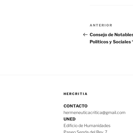
Navegación
Entrada
ANTERIOR
de
anterior:
Consejo de Notables
Políticos y Sociales
entradas
HERCRITIA
CONTACTO
hermeneuticacritica@gmail.com
UNED
Edificio de Humanidades
Paseo Senda del Rey, 7.