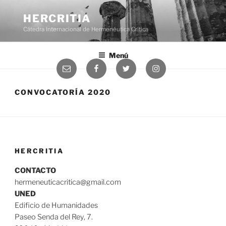
Saltar
al
HERCRITIA
contenido
Cátedra Internacional de Hermenéutica Crítica
Menú
Correo
Facebook
Twitter
Instagram
electrónico
CONVOCATORÍA 2020
HERCRITIA
CONTACTO
hermeneuticacritica@gmail.com
UNED
Edificio de Humanidades
Paseo Senda del Rey, 7.