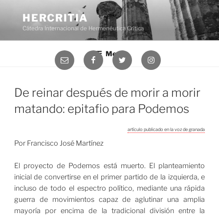
Saltar
al
HERCRITIA
contenido
Cátedra Internacional de Hermenéutica Crítica
Menú
Correo
Facebook
Twitter
Instagram
electrónico
De reinar después de morir a morir
matando: epitafio para Podemos
artículo publicado en la voz de granada
Por Francisco José Martínez
El proyecto de Podemos está muerto. El planteamiento
inicial de convertirse en el primer partido de la izquierda, e
incluso de todo el espectro político, mediante una rápida
guerra de movimientos capaz de aglutinar una amplia
mayoría por encima de la tradicional división entre la