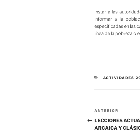
Instar a las autorida
informar a la poblac
especificadas en las c
línea de la pobreza o 
CATEGORÍAS
ACTIVIDADES 2
Navegación
Entrada
ANTERIOR
de
anterior:
LECCIONES ACTUA
ARCAICA Y CLÁSI
entradas