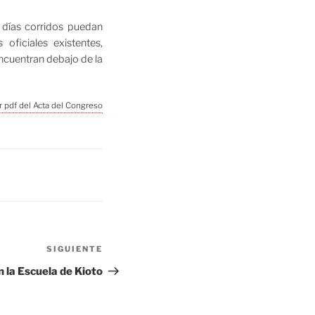
0 días corridos puedan
oficiales existentes,
encuentran debajo de la
r pdf del Acta del Congreso
Siguiente
SIGUIENTE
entrada
n la Escuela de Kioto