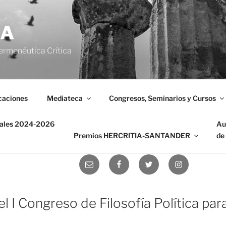
IA
ermenéutica Crítica
caciones
Mediateca
Congresos, Seminarios y Cursos
nales 2024-2026
Au
Premios HERCRITIA-SANTANDER
de
Correo
Facebook
Twitter
Instagram
electrónico
 I Congreso de Filosofía Política para