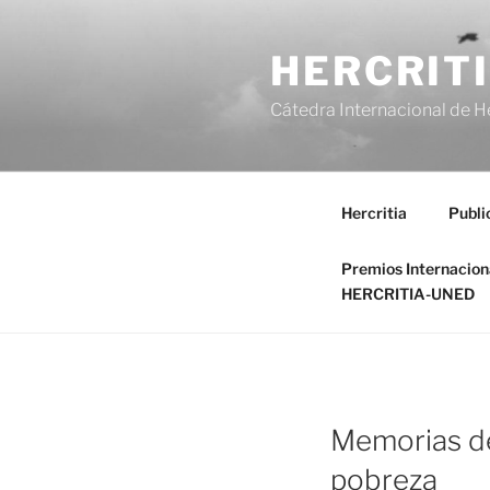
Saltar
al
HERCRIT
contenido
Cátedra Internacional de H
Hercritia
Publi
Premios Internacio
HERCRITIA-UNED
Memorias del
pobreza