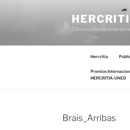
Saltar
al
HERCRIT
contenido
Cátedra Internacional de H
Hercritia
Publi
Premios Internacio
HERCRITIA-UNED
Brais_Arribas