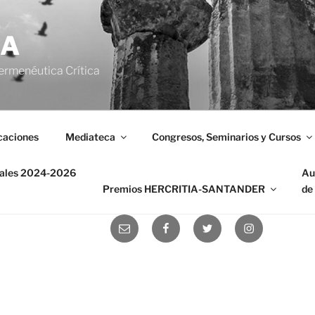
IA
ermenéutica Crítica
caciones
Mediateca
Congresos, Seminarios y Cursos
nales 2024-2026
Au
Premios HERCRITIA-SANTANDER
de
Correo
Facebook
Twitter
Instagram
electrónico