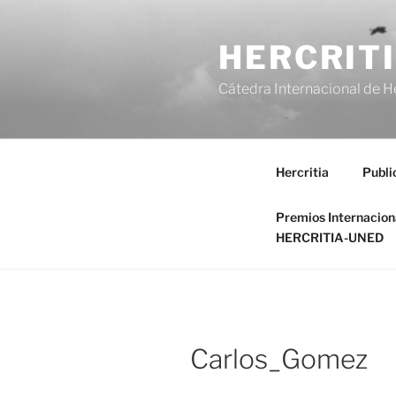
Saltar
al
HERCRIT
contenido
Cátedra Internacional de H
Hercritia
Publi
Premios Internacio
HERCRITIA-UNED
Carlos_Gomez