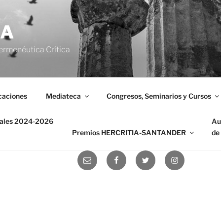
IA
ermenéutica Crítica
caciones
Mediateca
Congresos, Seminarios y Cursos
nales 2024-2026
Au
Premios HERCRITIA-SANTANDER
de
Correo
Facebook
Twitter
Instagram
electrónico