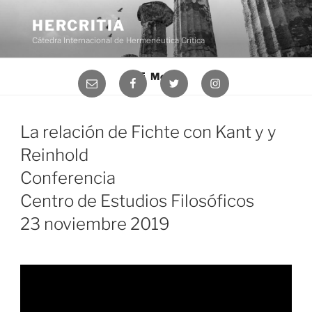
Saltar
al
HERCRITIA
contenido
Cátedra Internacional de Hermenéutica Crítica
Menú
Correo
Facebook
Twitter
Instagram
electrónico
La relación de Fichte con Kant y y
Reinhold
Conferencia
Centro de Estudios Filosóficos
23 noviembre 2019