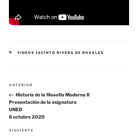
CATEGORÍAS
VIDEOS JACINTO RIVERA DE ROSALES
Navegación
Entrada
ANTERIOR
de
anterior:
Historia de la filosofía Moderna II
entradas
Presentación de la asignatura
UNED
6 octubre 2020
Siguiente
SIGUIENTE
entrada