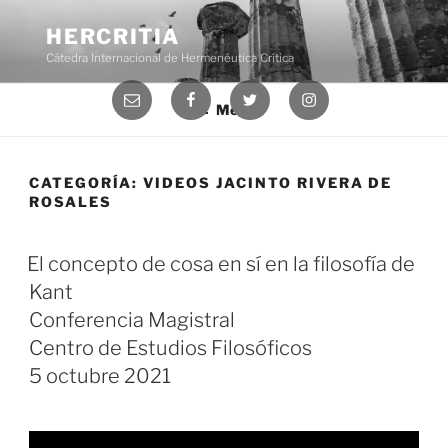
Saltar
al
HERCRITIA
contenido
Cátedra Internacional de Hermenéutica Crítica
Correo
Facebook
Twitter
Instagram
Menú
electrónico
CATEGORÍA:
VIDEOS JACINTO RIVERA DE
ROSALES
El concepto de cosa en sí en la filosofía de
Kant
Conferencia Magistral
Centro de Estudios Filosóficos
5 octubre 2021