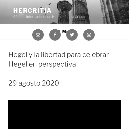
Saltar
al
HERCRITIA
contenido
Cátedra Internacional de Hermenéutica Crítica
Menú
Correo
Facebook
Twitter
Instagram
electrónico
Hegel y la libertad para celebrar
Hegel en perspectiva
29 agosto 2020