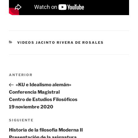
CATEGORÍAS
VIDEOS JACINTO RIVERA DE ROSALES
Navegación
Entrada
ANTERIOR
de
anterior:
«KU e Idealismo alemán»
entradas
Conferencia Magistral
Centro de Estudios Filosóficos
19 noviembre 2020
Siguiente
SIGUIENTE
entrada
Historia de la filosofía Moderna II
Presentación de la asignatura