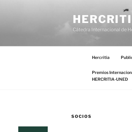
Saltar
al
HERCRIT
contenido
Cátedra Internacional de H
Hercritia
Publi
Premios Internacio
HERCRITIA-UNED
SOCIOS