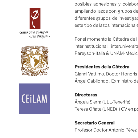
posibles adhesiones y colabor
ampliando lazos con grupos de 
diferentes grupos de investiga
este tipo de lazos internacional
Por el momento la Cátedra de I
interinstitucional, interuniv
Pareyson-Italia & UNAM-México
Presidentes de la Cátedra
Gianni Vattimo. Doctor Honori
Ángel Gabilondo . Exministro d
Directoras
Ángela Sierra (ULL-Tenerife)
Teresa Oñate (UNED) (
CV en p
Secretario General
Profesor Doctor Antonio Pérez 