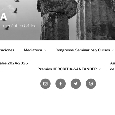
IA
ermenéutica Crítica
caciones
Mediateca
Congresos, Seminarios y Cursos
nales 2024-2026
Au
Premios HERCRITIA-SANTANDER
de
Correo
Facebook
Twitter
Instagram
electrónico