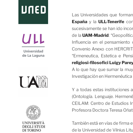
Las Universidades que forman
España
y la
ULL-Tenerife
como
sucesivamente se han ido incor
de la
UAM-Madrid
: “Geopolíti
Influencia en el pensamiento 
Convenio Anexo con HERCRITIA, 
“Ermeneutica, Estetica e Pensi
religiosi-filosofici Luigy Par
A lo que hay que sumar la muy
Investigación en Hermenéutica C
Y a todas estas instituciones 
(Ontología. Lenguaje. Hermené
CEILAM: Centro de Estudios In
Profesora Doctora Teresa Oñate
También está en vías de firm
de la Universidad de Vilnius Li