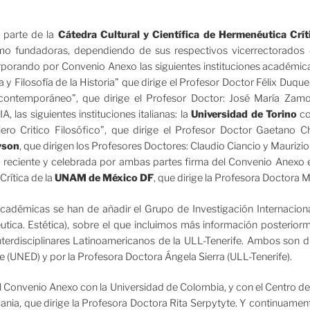
 parte de la
Cátedra Cultural y Científica de Hermenéutica Cr
 fundadoras, dependiendo de sus respectivos vicerrectorados de
porando por Convenio Anexo las siguientes instituciones académic
ca y Filosofía de la Historia” que dirige el Profesor Doctor Félix Duque
contemporáneo”, que dirige el Profesor Doctor: José María Za
las siguientes instituciones italianas: la
Universidad de Torino
co
ero Critico Filosófico”, que dirige el Profesor Doctor Gaetano C
eyson
, que dirigen los Profesores Doctores: Claudio Ciancio y Maurizi
 reciente y celebrada por ambas partes firma del Convenio Anexo
rítica de la
UNAM de México DF
, que dirige la Profesora Doctora Ma
académicas se han de añadir el Grupo de Investigación Internacion
utica. Estética), sobre el que incluimos más información posteri
terdisciplinares Latinoamericanos de la ULL-Tenerife. Ambos son di
 (UNED) y por la Profesora Doctora Ángela Sierra (ULL-Tenerife).
a el Convenio Anexo con la Universidad de Colombia, y con el Centro de
tuania, que dirige la Profesora Doctora Rita Serpytyte. Y continuame