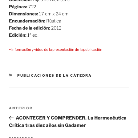
Páginas:
722
Dimensiones:
17 cm x 24 cm
Encuadernación:
Rústica
Fecha de la edición:
2012
Edición:
1ª ed.
+ información y vídeo de la presentación de la publicación
CATEGORÍAS
PUBLICACIONES DE LA CÁTEDRA
Navegación
Entrada
ANTERIOR
de
anterior:
ACONTECER Y COMPRENDER. La Hermenéutica
entradas
Crítica tras diez años sin Gadamer