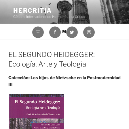
Saltar
al
HERCRITIA
contenido
Cátedra Internacional de Hermenéutica Crítica
Correo
Facebook
Twitter
Instagram
Menú
electrónico
EL SEGUNDO HEIDEGGER:
Ecología, Arte y Teología
Colección: Los hijos de Nietzsche en la Postmodernidad
III