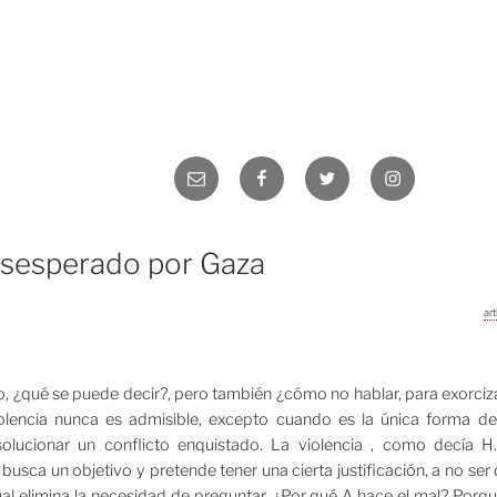
Correo
Facebook
Twitter
Instagram
electrónico
sesperado por Gaza
ar
o, ¿qué se puede decir?, pero también ¿cómo no hablar, para exorciza
olencia nunca es admisible, excepto cuando es la única forma de
olucionar un conflicto enquistado. La violencia , como decía H
, busca un objetivo y pretende tener una cierta justificación, a no ser
ual elimina la necesidad de preguntar. ¿Por qué A hace el mal? Porq