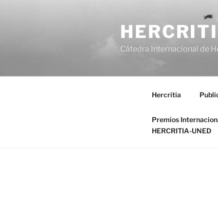
Saltar
al
HERCRIT
contenido
Cátedra Internacional de H
Hercritia
Publi
Premios Internacio
HERCRITIA-UNED