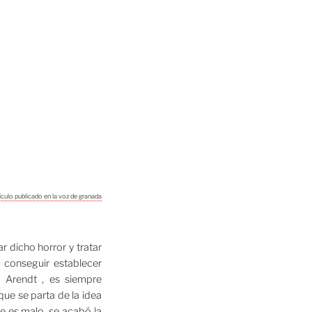
tículo publicado en la voz de granada
r dicho horror y tratar
 conseguir establecer
. Arendt , es siempre
 que se parta de la idea
ue es malo, se acabó la