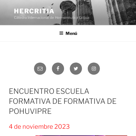
Saltar
al
HERCRITIA
contenido
Cátedra Internacional de Hermenéutica Crítica
Menú
Correo
Facebook
Twitter
Instagram
electrónico
ENCUENTRO ESCUELA
FORMATIVA DE FORMATIVA DE
POHUVIPRE
4 de noviembre 2023