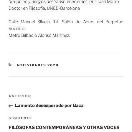
“Irrupción y riesgos del transhumanismo”
, por Joan Morro
Doctor en Filosofía, UNED-Barcelona
Calle Manuel Silvela, 14. Salón de Actos del Perpetuo
Socorro.
Metro Bilbao o Alonso Martínez.
CATEGORÍAS
ACTIVIDADES 2020
Navegación
Entrada
ANTERIOR
de
anterior:
Lamento desesperado por Gaza
entradas
Siguiente
SIGUIENTE
entrada
FILÓSOFAS CONTEMPORÁNEAS Y OTRAS VOCES