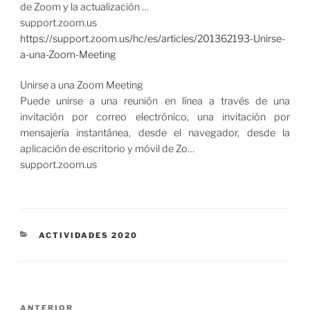
de Zoom y la actualización …
support.zoom.us
https://support.zoom.us/hc/es/articles/201362193-Unirse-
a-una-Zoom-Meeting
Unirse a una Zoom Meeting
Puede unirse a una reunión en línea a través de una
invitación por correo electrónico, una invitación por
mensajería instantánea, desde el navegador, desde la
aplicación de escritorio y móvil de Zo…
support.zoom.us
CATEGORÍAS
ACTIVIDADES 2020
Navegación
Entrada
ANTERIOR