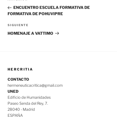
de
anterior:
ENCUENTRO ESCUELA FORMATIVA DE
entradas
FORMATIVA DE POHUVIPRE
Siguiente
SIGUIENTE
entrada
HOMENAJE A VATTIMO
HERCRITIA
CONTACTO
hermeneuticacritica@gmail.com
UNED
Edificio de Humanidades
Paseo Senda del Rey, 7.
28040 - Madrid
ESPAÑA