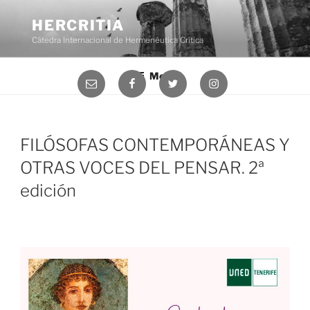
Saltar
al
HERCRITIA
contenido
Cátedra Internacional de Hermenéutica Crítica
Menú
Correo
Facebook
Twitter
Instagram
electrónico
FILÓSOFAS CONTEMPORÁNEAS Y
OTRAS VOCES DEL PENSAR. 2ª
edición