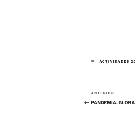
CATEGORÍAS
ACTIVIDADES 2
Navegación
Entrada
ANTERIOR
de
anterior:
PANDEMIA, GLOBA
entradas