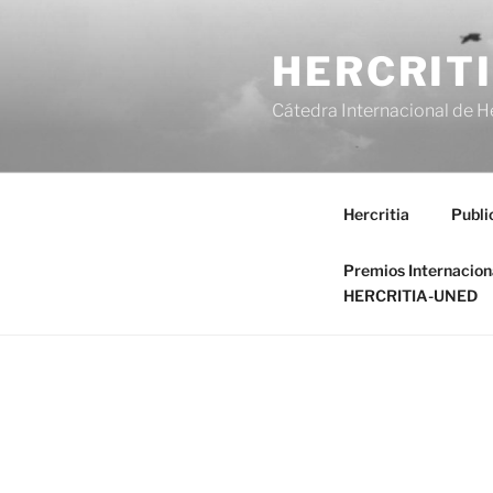
Saltar
al
HERCRIT
contenido
Cátedra Internacional de H
Hercritia
Publi
Premios Internacio
HERCRITIA-UNED