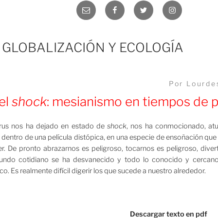
Correo
Facebook
Twitter
Instagram
electrónico
 GLOBALIZACIÓN Y ECOLOGÍA
Por Lourde
el
shock
: mesianismo en tiempos de 
virus nos ha dejado en estado de
shock
, nos ha conmocionado, atu
 dentro de una película distópica, en una especie de ensoñación q
er. De pronto abrazarnos es peligroso, tocarnos es peligroso, dive
mundo cotidiano se ha desvanecido y todo lo conocido y cercano
o. Es realmente difícil digerir los que sucede a nuestro alrededor.
Descargar texto en pdf