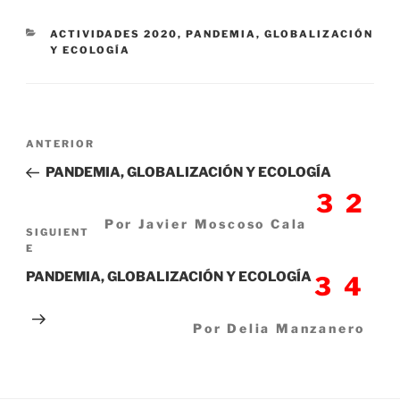
CATEGORÍAS
ACTIVIDADES 2020
,
PANDEMIA, GLOBALIZACIÓN
Y ECOLOGÍA
Navegación
Entrada
ANTERIOR
de
anterior:
PANDEMIA, GLOBALIZACIÓN Y ECOLOGÍA
entradas
32
Por Javier Moscoso Cala
Siguiente
SIGUIENT
E
entrada
PANDEMIA, GLOBALIZACIÓN Y ECOLOGÍA
34
Por Delia Manzanero