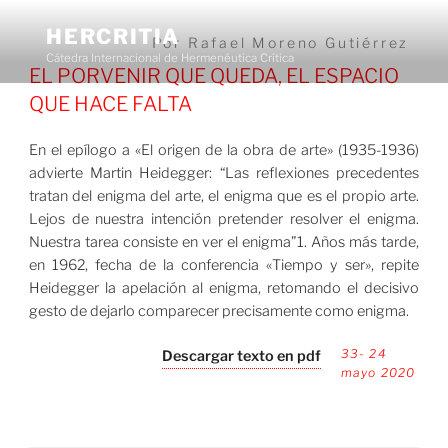
Saltar
al
HERCRITIA
Por Rafael Moreno Gutiérrez
contenido
Cátedra Internacional de Hermenéutica Crítica
EL PORVENIR QUE QUEDA, EL ESPACIO
QUE HACE FALTA
Menú
En el epílogo a «El origen de la obra de arte» (1935-1936)
advierte Martin Heidegger: “Las reflexiones precedentes
tratan del enigma del arte, el enigma que es el propio arte.
Lejos de nuestra intención pretender resolver el enigma.
Nuestra tarea consiste en ver el enigma”1. Años más tarde,
en 1962, fecha de la conferencia «Tiempo y ser», repite
Heidegger la apelación al enigma, retomando el decisivo
gesto de dejarlo comparecer precisamente como enigma.
33- 24
Descargar texto en pdf
mayo 2020