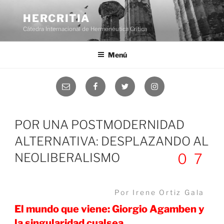
Saltar
al
HERCRITIA
contenido
Cátedra Internacional de Hermenéutica Crítica
Menú
Correo
Facebook
Twitter
Instagram
electrónico
POR UNA POSTMODERNIDAD
ALTERNATIVA: DESPLAZANDO AL
NEOLIBERALISMO
07
Por Irene Ortiz Gala
El mundo que viene: Giorgio Agamben y
la singularidad cualsea