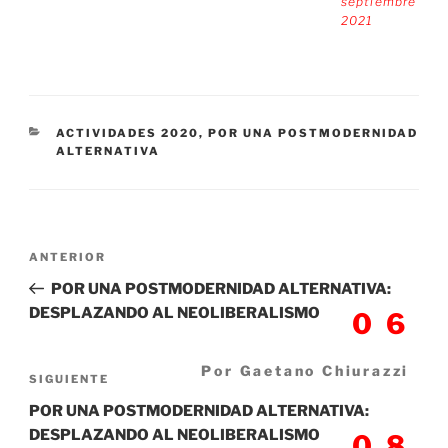
septiembre
2021
CATEGORÍAS
ACTIVIDADES 2020
,
POR UNA POSTMODERNIDAD
ALTERNATIVA
Navegación
Entrada
ANTERIOR
de
anterior:
POR UNA POSTMODERNIDAD ALTERNATIVA:
entradas
DESPLAZANDO AL NEOLIBERALISMO
06
Por Gaetano Chiurazzi
Siguiente
SIGUIENTE
entrada
POR UNA POSTMODERNIDAD ALTERNATIVA:
DESPLAZANDO AL NEOLIBERALISMO
08