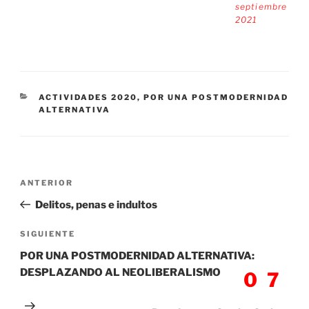
septiembre
2021
CATEGORÍAS
ACTIVIDADES 2020
,
POR UNA POSTMODERNIDAD
ALTERNATIVA
Navegación
Entrada
ANTERIOR
de
anterior:
Delitos, penas e indultos
entradas
Siguiente
SIGUIENTE
entrada
POR UNA POSTMODERNIDAD ALTERNATIVA:
DESPLAZANDO AL NEOLIBERALISMO
07