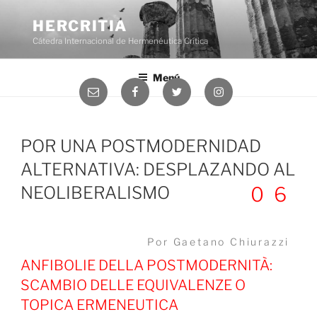
Saltar
al
HERCRITIA
contenido
Cátedra Internacional de Hermenéutica Crítica
Menú
Correo
Facebook
Twitter
Instagram
electrónico
POR UNA POSTMODERNIDAD
ALTERNATIVA: DESPLAZANDO AL
NEOLIBERALISMO
06
Por Gaetano Chiurazzi
ANFIBOLIE DELLA POSTMODERNITÀ:
SCAMBIO DELLE EQUIVALENZE O
TOPICA ERMENEUTICA