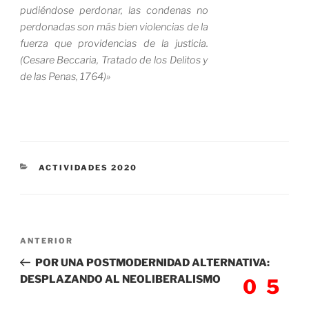
pudiéndose perdonar, las condenas no
perdonadas son más bien violencias de la
fuerza que providencias de la justicia.
(Cesare Beccaria, Tratado de los Delitos y
de las Penas, 1764)»
CATEGORÍAS
ACTIVIDADES 2020
Navegación
Entrada
ANTERIOR
de
anterior:
POR UNA POSTMODERNIDAD ALTERNATIVA:
entradas
DESPLAZANDO AL NEOLIBERALISMO
05