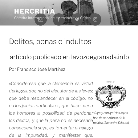
Saltar
al
HERCRITIA
Correo
Facebook
Twitter
Instagram
contenido
Cátedra Internacional de Hermenéutica Crítica
electrónico
Menú
Delitos, penas e indultos
artículo publicado en lavozdegranada.info
Por Francisco José Martínez
«Considérese que la clemencia es virtud
del legislador, no del ejecutor de las leyes;
que debe resplandecer en el código, no
en los juicios particulares; que hacer ver a
los hombres la posibilidad de perdonar
“Rige y corrige”: las leyes
han de ser la base de la
los delitos, y que la pena no es necesaria
política (Saavedra Fajardo)
consecuencia suya, es fomentar el halago
de la impunidad, y manifestar que,