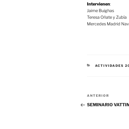
Intervienen
:
Jaime Buighas
Teresa Oñate y Zubía
Mercedes Madrid Nav
CATEGORÍAS
ACTIVIDADES 2
Navegación
Entrada
ANTERIOR
de
anterior:
SEMINARIO VATTI
entradas