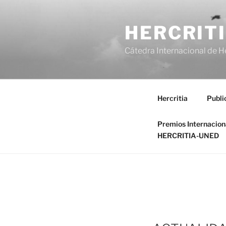
Saltar
al
HERCRIT
contenido
Cátedra Internacional de H
Hercritia
Publi
Premios Internacio
HERCRITIA-UNED