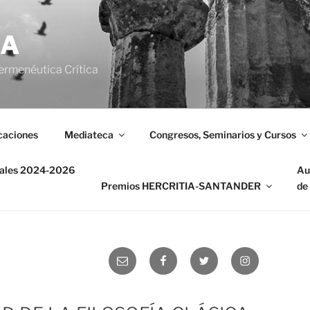
IA
ermenéutica Crítica
caciones
Mediateca
Congresos, Seminarios y Cursos
nales 2024-2026
Au
Premios HERCRITIA-SANTANDER
de
Correo
Facebook
Twitter
Instagram
electrónico