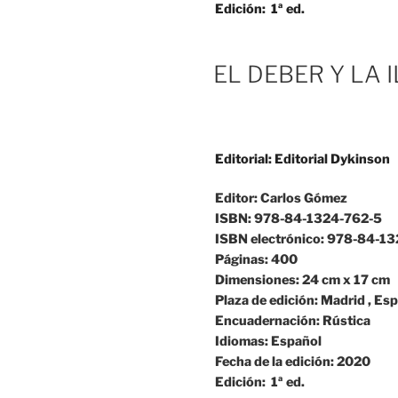
Edición:
1ª ed.
EL DEBER Y LA 
Editorial:
Editorial Dykinson
Editor:
Carlos Gómez
ISBN:
978-84-1324-762-5
ISBN electrónico:
978-84-13
Páginas:
400
Dimensiones:
24 cm x 17 cm
Plaza de edición:
Madrid , Es
Encuadernación:
Rústica
Idiomas:
Español
Fecha de la edición:
2020
Edición:
1ª ed.