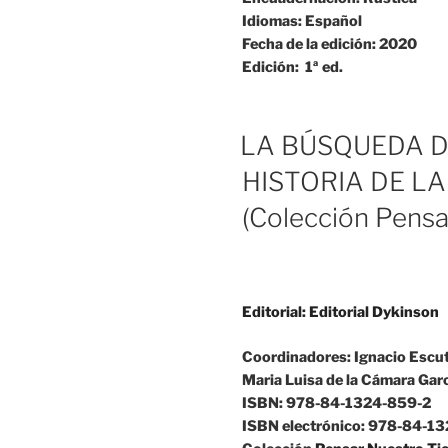
Idiomas:
Español
Fecha de la edición:
2020
Edición:
1ª ed.
LA BÚSQUEDA D
HISTORIA DE LA
(Colección Pens
Editorial:
Editorial Dykinson
Coordinadores:
Ignacio Escu
Maria Luisa de la Cámara Gar
ISBN:
978-84-1324-859-2
ISBN electrónico:
978-84-13