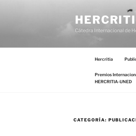
Saltar
al
HERCRIT
contenido
Cátedra Internacional de H
Hercritia
Publi
Premios Internacio
HERCRITIA-UNED
CATEGORÍA:
PUBLICAC