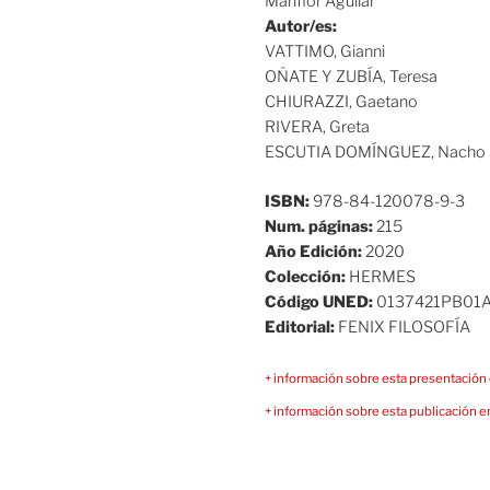
Mariflor Aguilar
Autor/es:
VATTIMO, Gianni
OÑATE Y ZUBÍA, Teresa
CHIURAZZI, Gaetano
RIVERA, Greta
ESCUTIA DOMÍNGUEZ, Nacho
ISBN:
978-84-120078-9-3
Num. páginas:
215
Año Edición:
2020
Colección:
HERMES
Código UNED:
0137421PB01
Editorial:
FENIX FILOSOFÍA
+ información sobre esta presentación 
+ información sobre esta publicación en