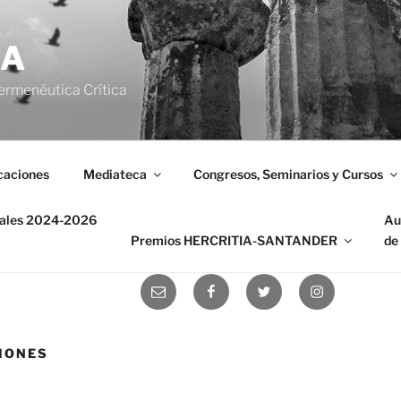
IA
ermenéutica Crítica
caciones
Mediateca
Congresos, Seminarios y Cursos
nales 2024-2026
Au
Premios HERCRITIA-SANTANDER
de
Correo
Facebook
Twitter
Instagram
electrónico
IONES