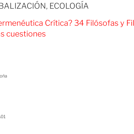
BALIZACIÓN, ECOLOGÍA
rmenéutica Crítica? 34 Filósofas y Fi
s cuestiones
o
goña
A01