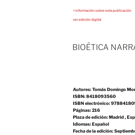
+ información sobre esta publicación
ver edición digital
BIOÉTICA NARR
Autores:
Tomás Domingo Mora
ISBN:
8418093560
ISBN electrónico: 9788418
Páginas:
216
Plaza de edición:
Madrid , Es
Idiomas:
Español
Fecha de la edición:
Septiemb