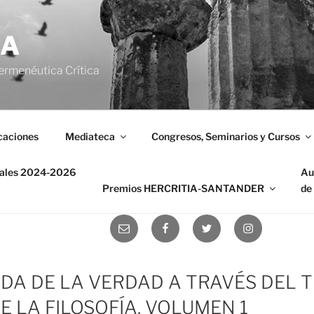
IA
ermenéutica Crítica
caciones
Mediateca
Congresos, Seminarios y Cursos
nales 2024-2026
Au
Premios HERCRITIA-SANTANDER
de
Correo
Facebook
Twitter
Instagram
electrónico
DA DE LA VERDAD A TRAVÉS DEL T
E LA FILOSOFÍA. VOLUMEN 1