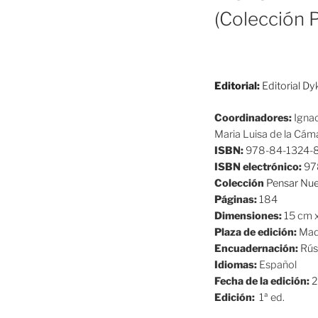
(Colección 
Editorial:
Editorial Dy
Coordinadores:
Igna
Maria Luisa de la Cám
ISBN:
978-84-1324-
ISBN electrónico:
97
Colección
Pensar Nu
Páginas:
184
Dimensiones:
15 cm 
Plaza de edición:
Mad
Encuadernación:
Rús
Idiomas:
Español
Fecha de la edición:
2
Edición:
1ª ed.