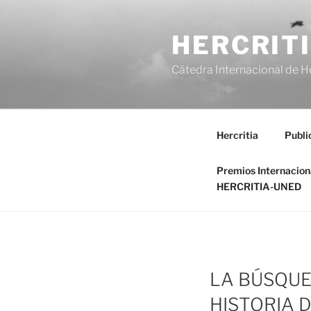
Saltar
al
HERCRIT
contenido
Cátedra Internacional de H
Hercritia
Publi
Premios Internacio
HERCRITIA-UNED
LA BÚSQUE
HISTORIA D