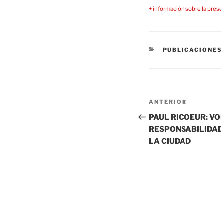
+ información sobre la prese
CATEGORÍAS
PUBLICACIONE
Navegación
Entrada
ANTERIOR
de
anterior:
PAUL RICOEUR: V
RESPONSABILIDAD.
entradas
LA CIUDAD