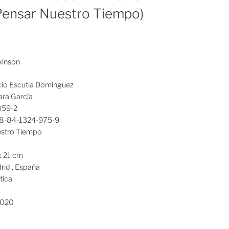
Pensar Nuestro Tiempo)
kinson
cio Escutia Dominguez
ara García
859-2
8-84-1324-975-9
estro Tiempo
x 21 cm
rid , España
tica
020