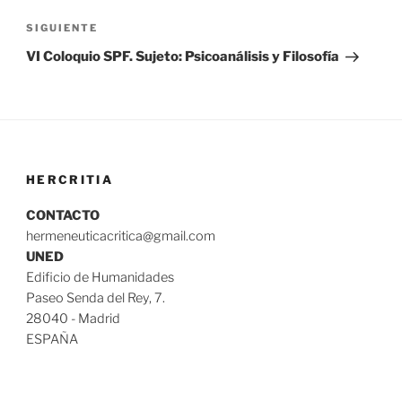
entradas
Siguiente
SIGUIENTE
entrada
VI Coloquio SPF. Sujeto: Psicoanálisis y Filosofía
HERCRITIA
CONTACTO
hermeneuticacritica@gmail.com
UNED
Edificio de Humanidades
Paseo Senda del Rey, 7.
28040 - Madrid
ESPAÑA