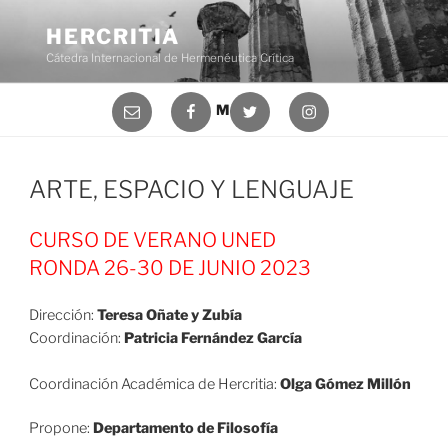
Saltar
al
HERCRITIA
contenido
Cátedra Internacional de Hermenéutica Crítica
Correo
Facebook
Twitter
Instagram
Menú
electrónico
ARTE, ESPACIO Y LENGUAJE
CURSO DE VERANO UNED
RONDA 26-30 DE JUNIO 2023
Dirección:
Teresa Oñate y Zubía
Coordinación:
Patricia Fernández García
Coordinación Académica de Hercritia:
Olga Gómez Millón
Propone:
Departamento de Filosofía