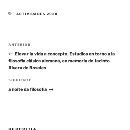
CATEGORÍAS
ACTIVIDADES 2020
Navegación
Entrada
ANTERIOR
de
anterior:
Elevar la vida a concepto. Estudios en torno a la
entradas
filosofía clásica alemana, en memoria de Jacinto
Rivera de Rosales
Siguiente
SIGUIENTE
entrada
a noite da filosofia
HERCRITIA