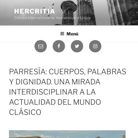
Saltar
al
HERCRITIA
contenido
Cátedra Internacional de Hermenéutica Crítica
Menú
Correo
Facebook
Twitter
Instagram
electrónico
PARRESÍA: CUERPOS, PALABRAS
Y DIGNIDAD. UNA MIRADA
INTERDISCIPLINAR A LA
ACTUALIDAD DEL MUNDO
CLÁSICO