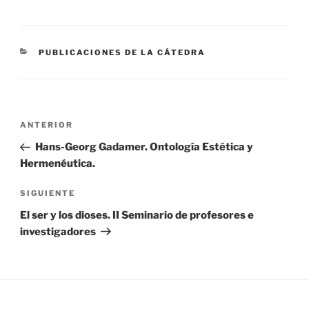
CATEGORÍAS
PUBLICACIONES DE LA CÁTEDRA
Navegación
Entrada
ANTERIOR
de
anterior:
Hans-Georg Gadamer. Ontología Estética y
entradas
Hermenéutica.
Siguiente
SIGUIENTE
entrada
El ser y los dioses. II Seminario de profesores e
investigadores