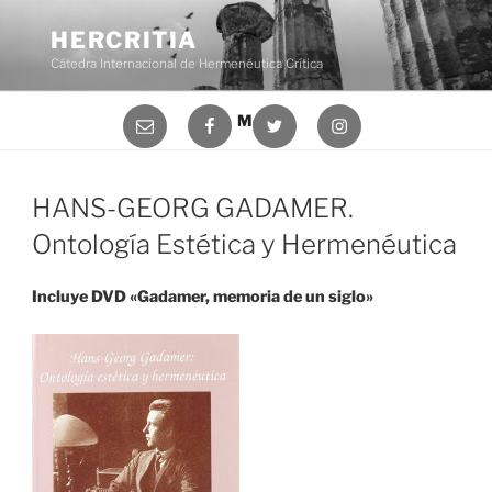
Saltar
al
HERCRITIA
contenido
Cátedra Internacional de Hermenéutica Crítica
Correo
Facebook
Twitter
Instagram
Menú
electrónico
HANS-GEORG GADAMER.
Ontología Estética y Hermenéutica
Incluye DVD «Gadamer, memoria de un siglo»