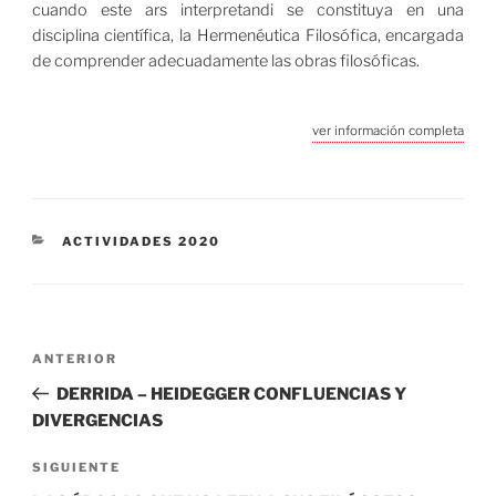
cuando este ars interpretandi se constituya en una
disciplina científica, la Hermenéutica Filosófica, encargada
de comprender adecuadamente las obras filosóficas.
ver información completa
CATEGORÍAS
ACTIVIDADES 2020
Navegación
Entrada
ANTERIOR
de
anterior:
DERRIDA – HEIDEGGER CONFLUENCIAS Y
entradas
DIVERGENCIAS
Siguiente
SIGUIENTE
entrada