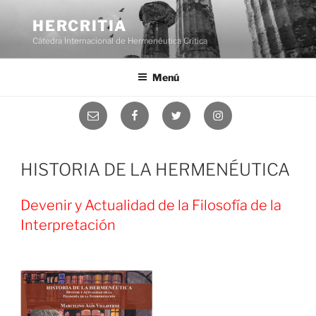
Saltar
al
HERCRITIA
contenido
Cátedra Internacional de Hermenéutica Crítica
Menú
Correo
Facebook
Twitter
Instagram
electrónico
HISTORIA DE LA HERMENÉUTICA
Devenir y Actualidad de la Filosofía de la
Interpretación