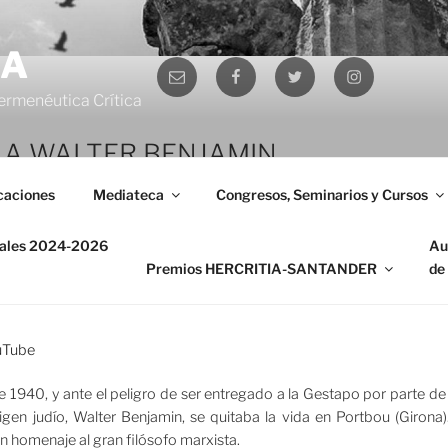
IA
Correo
Facebook
Twitter
Instagram
electrónico
ermenéutica Crítica
 A WALTER BENJAMIN
caciones
Mediateca
Congresos, Seminarios y Cursos
iversario de su muerte
nales 2024-2026
Au
Premios HERCRITIA-SANTANDER
de
uTube
 1940, y ante el peligro de ser entregado a la Gestapo por parte de la
igen judío, Walter Benjamin, se quitaba la vida en Portbou (Girona
un homenaje al gran filósofo marxista.