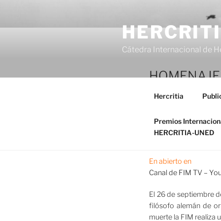
Saltar
al
HERCRIT
contenido
Cátedra Internacional de H
HOMENAJE
Hercritia
Publi
en el 80 An
Premios Internacio
HERCRITIA-UNED
En abierto en
Canal de FIM TV – Yo
El 26 de septiembre de
filósofo alemán de or
muerte la FIM realiza 