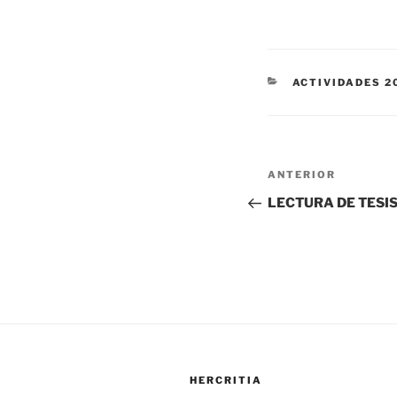
CATEGORÍAS
ACTIVIDADES 2
Navegación
Entrada
ANTERIOR
de
anterior:
LECTURA DE TESI
entradas
HERCRITIA