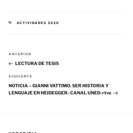
CATEGORÍAS
ACTIVIDADES 2020
Navegación
Entrada
ANTERIOR
de
anterior:
LECTURA DE TESIS
entradas
Siguiente
SIGUIENTE
entrada
NOTICIA – GIANNI VATTIMO. SER HISTORIA Y
LENGUAJE EN HEIDEGGER- CANAL UNED-rtve