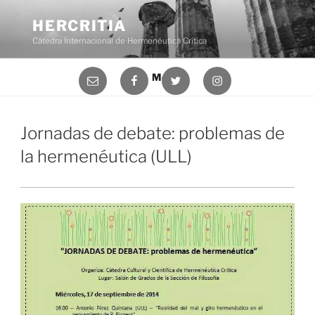
Saltar
al
HERCRITIA
contenido
Cátedra Internacional de Hermenéutica Crítica
Correo
Facebook
Twitter
Instagram
Menú
electrónico
Jornadas de debate: problemas de
la hermenéutica (ULL)