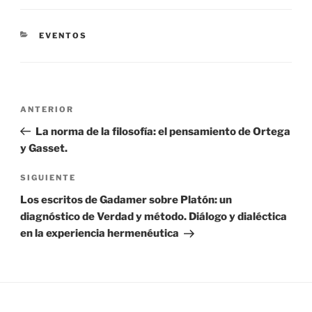
CATEGORÍAS
EVENTOS
Navegación
Entrada
ANTERIOR
de
anterior:
La norma de la filosofía: el pensamiento de Ortega
entradas
y Gasset.
Siguiente
SIGUIENTE
entrada
Los escritos de Gadamer sobre Platón: un
diagnóstico de Verdad y método. Diálogo y dialéctica
en la experiencia hermenéutica