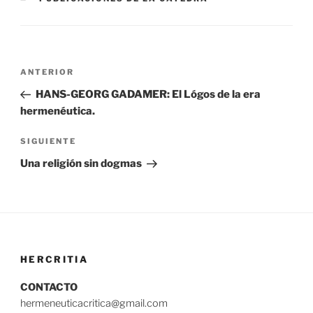
Navegación
Entrada
ANTERIOR
de
anterior:
HANS-GEORG GADAMER: El Lógos de la era
entradas
hermenéutica.
Siguiente
SIGUIENTE
entrada
Una religión sin dogmas
HERCRITIA
CONTACTO
hermeneuticacritica@gmail.com