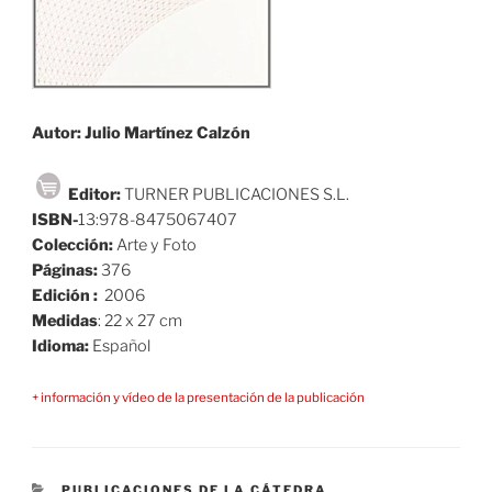
Autor: Julio Martínez Calzón
Editor:
TURNER PUBLICACIONES S.L.
ISBN-
13:978-8475067407
Colección:
Arte y Foto
Páginas:
376
Edición :
2006
Medidas
: 22 x 27 cm
Idioma:
Español
+ información y vídeo de la presentación de la publicación
CATEGORÍAS
PUBLICACIONES DE LA CÁTEDRA