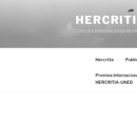
Saltar
al
HERCRIT
contenido
Cátedra Internacional de H
Hercritia
Publi
Premios Internacio
HERCRITIA-UNED