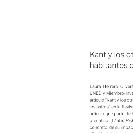
Kant y los o
habitantes d
Laura Herrero Oliver
UNED y Miembro-Inves
artículo “Kant y los ot
los astros” en la Revi
artículo que parte de
precrítico (1755),
His
concreto, de su impacta