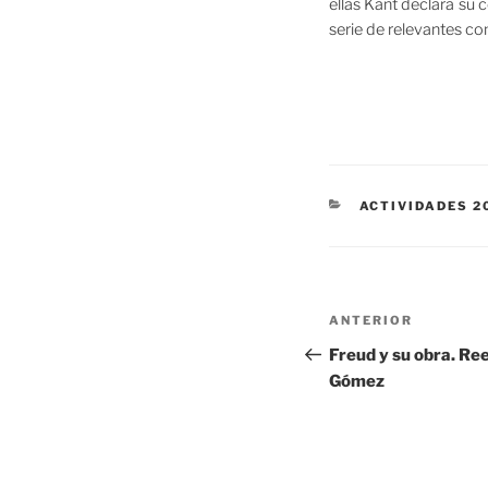
ellas Kant declara su 
serie de relevantes co
CATEGORÍAS
ACTIVIDADES 2
Navegación
Entrada
ANTERIOR
de
anterior:
Freud y su obra. Ree
Gómez
entradas