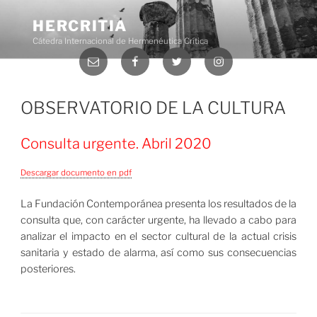
Saltar
al
HERCRITIA
contenido
Cátedra Internacional de Hermenéutica Crítica
Correo
Facebook
Twitter
Instagram
electrónico
Menú
OBSERVATORIO DE LA CULTURA
Consulta urgente. Abril 2020
Descargar documento en pdf
La Fundación Contemporánea presenta los resultados de la
consulta que, con carácter urgente, ha llevado a cabo para
analizar el impacto en el sector cultural de la actual crisis
sanitaria y estado de alarma, así como sus consecuencias
posteriores.