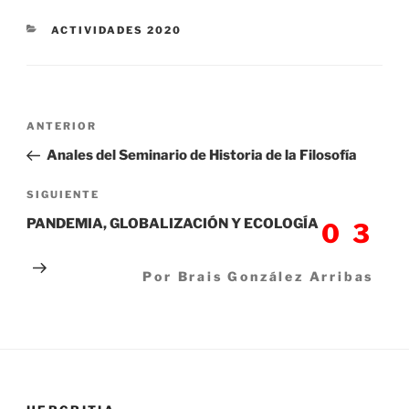
CATEGORÍAS
ACTIVIDADES 2020
Navegación
Entrada
ANTERIOR
de
anterior:
Anales del Seminario de Historia de la Filosofía
entradas
Siguiente
SIGUIENTE
entrada
PANDEMIA, GLOBALIZACIÓN Y ECOLOGÍA
03
Por Brais González Arribas