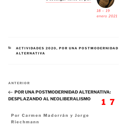
18 – 19
enero 2021
CATEGORÍAS
ACTIVIDADES 2020
,
POR UNA POSTMODERNIDAD
ALTERNATIVA
Navegación
Entrada
ANTERIOR
de
anterior:
POR UNA POSTMODERNIDAD ALTERNATIVA:
entradas
DESPLAZANDO AL NEOLIBERALISMO
17
Por Carmen Madorrán y Jorge
Siguiente
Riechmann
entrada