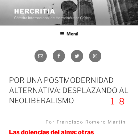
Saltar
al
HERCRITIA
contenido
Cátedra Internacional de Hermenéutica Crítica
Menú
Correo
Facebook
Twitter
Instagram
electrónico
POR UNA POSTMODERNIDAD
ALTERNATIVA: DESPLAZANDO AL
NEOLIBERALISMO
18
Por Francisco Romero Martín
Las dolencias del alma: otras