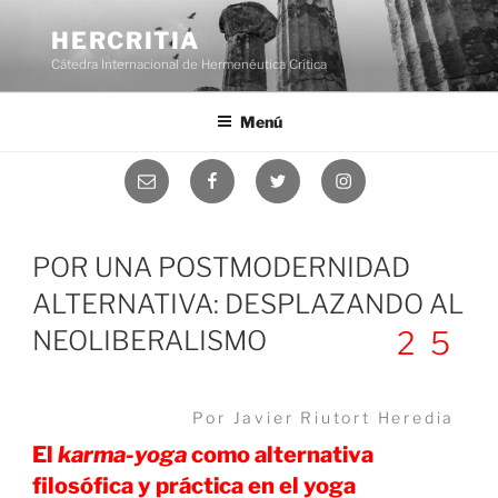
Saltar
al
HERCRITIA
contenido
Cátedra Internacional de Hermenéutica Crítica
Menú
Correo
Facebook
Twitter
Instagram
electrónico
POR UNA POSTMODERNIDAD
ALTERNATIVA: DESPLAZANDO AL
NEOLIBERALISMO
25
Por Javier Riutort Heredia
El
karma-yoga
como alternativa
filosófica y práctica en el yoga