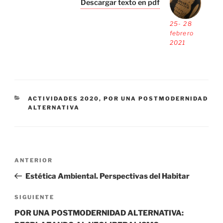
Descargar texto en pdf
25- 28
febrero
2021
CATEGORÍAS
ACTIVIDADES 2020
,
POR UNA POSTMODERNIDAD
ALTERNATIVA
Navegación
Entrada
ANTERIOR
de
anterior:
Estética Ambiental. Perspectivas del Habitar
entradas
Siguiente
SIGUIENTE
entrada
POR UNA POSTMODERNIDAD ALTERNATIVA: