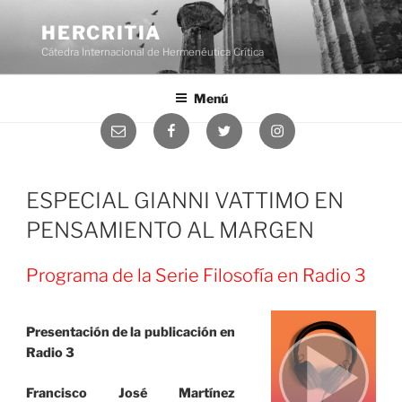
Saltar
al
HERCRITIA
contenido
Cátedra Internacional de Hermenéutica Crítica
Menú
Correo
Facebook
Twitter
Instagram
electrónico
ESPECIAL GIANNI VATTIMO EN
PENSAMIENTO AL MARGEN
Programa de la Serie Filosofía en Radio 3
Presentación de la publicación en
Radio 3
Francisco José Martínez