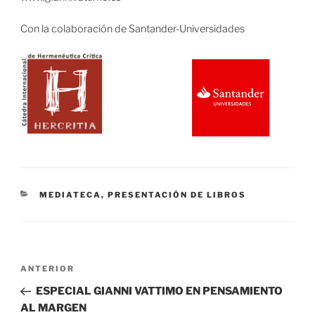
Con la colaboración de Santander-Universidades
CATEGORÍAS
MEDIATECA
,
PRESENTACIÓN DE LIBROS
Navegación
Entrada
ANTERIOR
de
anterior:
ESPECIAL GIANNI VATTIMO EN PENSAMIENTO
entradas
AL MARGEN