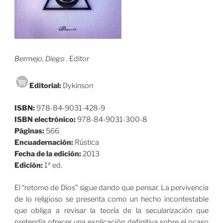
Bermejo, Diego
. Editor
Editorial:
Dykinson
ISBN:
978-84-9031-428-9
ISBN electrónico:
978-84-9031-300-8
Páginas:
566
Encuadernación:
Rústica
Fecha de la edición:
2013
Edición:
1ª ed.
El “retorno de Dios” sigue dando que pensar. La pervivencia
de lo religioso se presenta como un hecho incontestable
que obliga a revisar la teoría de la secularización que
pretendía ofrecer una explicación definitiva sobre el ocaso