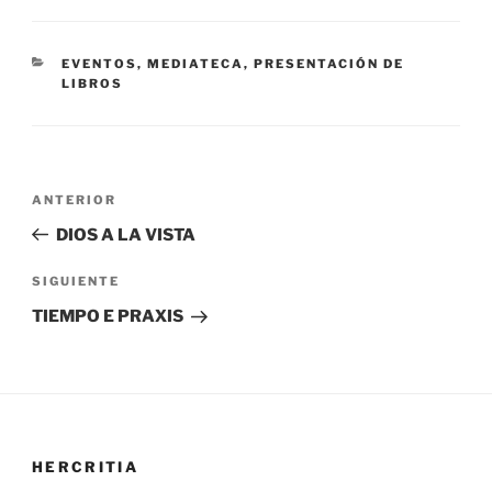
CATEGORÍAS
EVENTOS
,
MEDIATECA
,
PRESENTACIÓN DE
LIBROS
Navegación
Entrada
ANTERIOR
de
anterior:
DIOS A LA VISTA
entradas
Siguiente
SIGUIENTE
entrada
TIEMPO E PRAXIS
HERCRITIA