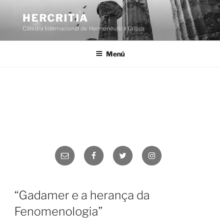
Saltar
al
HERCRITIA
contenido
Cátedra Internacional de Hermenéutica Crítica
Menú
Correo
Facebook
Twitter
Instagram
electrónico
“Gadamer e a herança da
Fenomenologia”