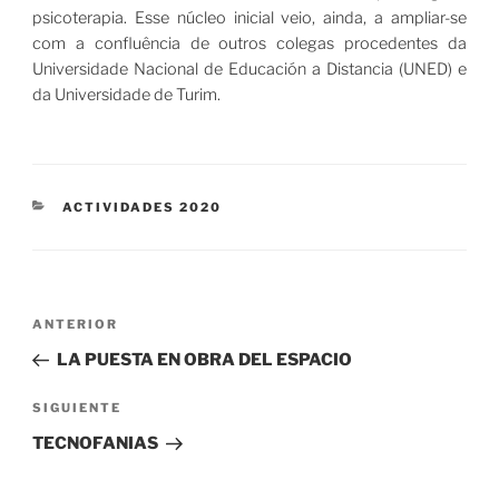
psicoterapia. Esse núcleo inicial veio, ainda, a ampliar-se
com a confluência de outros colegas procedentes da
Universidade Nacional de Educación a Distancia (UNED) e
da Universidade de Turim.
CATEGORÍAS
ACTIVIDADES 2020
Navegación
Entrada
ANTERIOR
de
anterior:
LA PUESTA EN OBRA DEL ESPACIO
entradas
Siguiente
SIGUIENTE
entrada
TECNOFANIAS