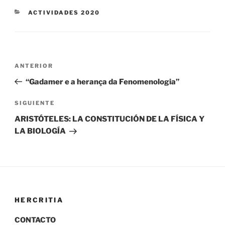
CATEGORÍAS
ACTIVIDADES 2020
Navegación
Entrada
ANTERIOR
de
anterior:
“Gadamer e a herança da Fenomenologia”
entradas
Siguiente
SIGUIENTE
entrada
ARISTÓTELES: LA CONSTITUCIÓN DE LA FÍSICA Y
LA BIOLOGÍA
HERCRITIA
CONTACTO